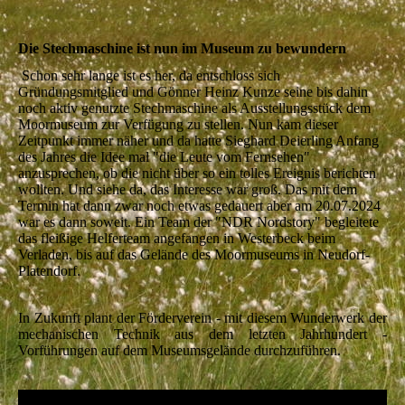
Die Stechmaschine ist nun im Museum zu bewundern
Schon sehr lange ist es her, da entschloss sich
Gründungsmitglied und Gönner Heinz Kunze seine bis dahin
noch aktiv genutzte Stechmaschine als Ausstellungsstück dem
Moormuseum zur Verfügung zu stellen. Nun kam dieser
Zeitpunkt immer näher und da hatte Sieghard Deierling Anfang
des Jahres die Idee mal "die Leute vom Fernsehen"
anzusprechen, ob die nicht über so ein tolles Ereignis berichten
wollten. Und siehe da, das Interesse war groß. Das mit dem
Termin hat dann zwar noch etwas gedauert aber am 20.07.2024
war es dann soweit. Ein Team der "NDR Nordstory" begleitete
das fleißige Helferteam angefangen in Westerbeck beim
Verladen, bis auf das Gelände des Moormuseums in Neudorf-
Platendorf.
In Zukunft plant der Förderverein - mit diesem Wunderwerk der
mechanischen Technik aus dem letzten Jahrhundert -
Vorführungen auf dem Museumsgelände durchzuführen.