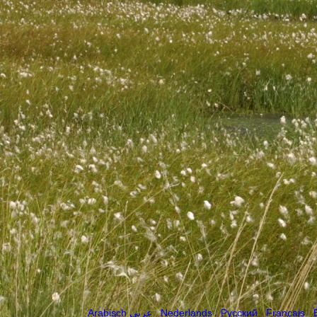
Arabisch عربي
Nederlands
Русский
Français