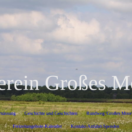
erein Großes M
rnässung
Geschichte und Geschichten
Rundweg 'Großes Moor
Freizeitangebote-Kalender
Kontakt-Anfahrt-Spenden