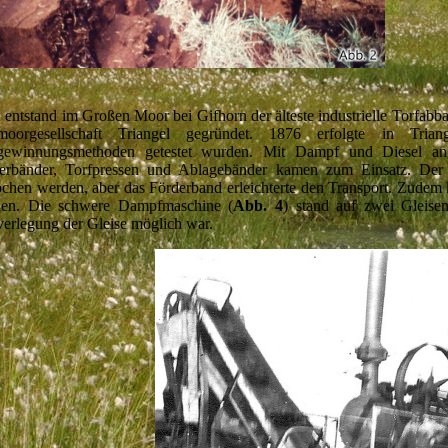
 entstand im Großen Moor bei Gifhorn der älteste industrielle Torfab
moorgesellschaft Triangel gegründet. 1876 erfolgte in Trian
gewinnungsmethoden getestet wurden. Mit Dampf und Diesel anget
erbänder, Torfpressen und Ablagebänder kamen zum Einsatz. Der 
ochen werden, aber das Förderband erleichterte den Transport. Zudem 
en. Die schwere Dampfmaschine (
Abb. 4
) stand auf zwei Gleise
erlegung der Gleise möglich war.