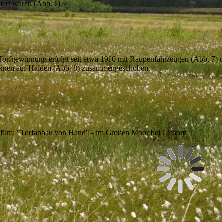
iert waren (Abb. 6).
Torfgewinnung erfolgt seit etwa 1980 mit Raupenfahrzeugen (Abb. 7)
knen auf Halden (Abb. 8) zusammengeschoben.
film: "Torfabbau von Hand" - im Großen Moor bei Gifhorn