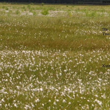
mont
Die 
Troc
Kurz