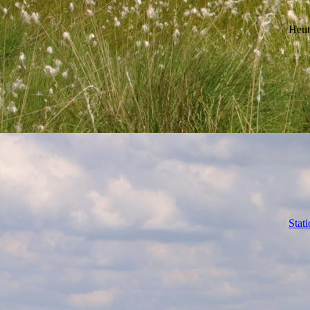
Heut
Stat