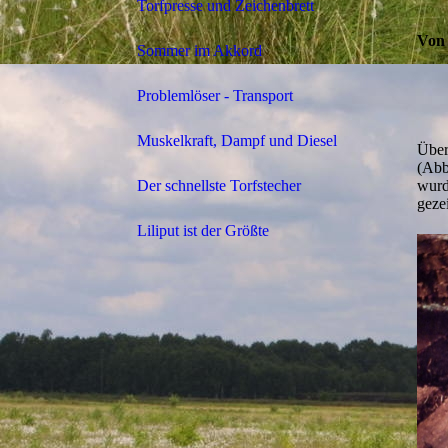
Torfpresse und Zeichenbrett
Von 
Sommer im Akkord
Problemlöser - Transport
Muskelkraft, Dampf und Diesel
Über
(Abb
wurd
Der schnellste Torfstecher
geze
Liliput ist der Größte