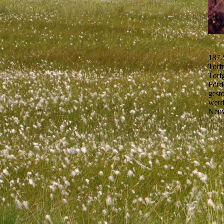
1872
Torf
Torf
Förd
gest
werd
Neuv