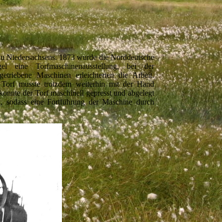
bau Niedersachsens. 1873 wurde die Norddeutsche
gel eine Torfmaschinenausstellung, bei der
riebene Maschinen erleichterten die Arbeit.
Torf musste trotzdem weiterhin mit der Hand
konnte der Torf maschinell gepresst und abgelegt
n, sodass eine Fortführung der Maschine durch