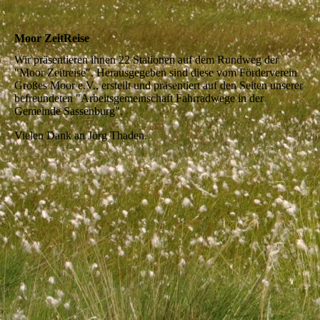
Moor ZeitReise
Wir präsentieren ihnen 22 Stationen auf dem Rundweg der
"Moor Zeitreise". Herausgegeben sind diese vom Förderverein
Großes Moor e.V., erstellt und präsentiert auf den Seiten unserer
befreundeten "Arbeitsgemeinschaft Fahrradwege in der
Gemeinde Sassenburg".
Vielen Dank an Jörg Thaden.