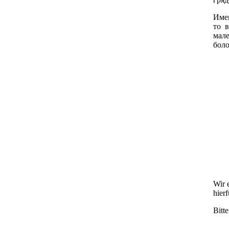
Име
то 
мале
боло
Wir 
hier
Bitt