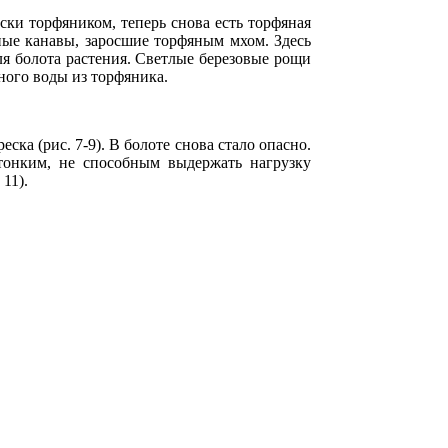
ски торфяником, теперь снова есть торфяная
ные канавы, заросшие торфяным мхом. Здесь
я болота растения. Светлые березовые рощи
много воды из торфяника.
ка (рис. 7-9). В болоте снова стало опасно.
 тонким, не способным выдержать нагрузку
11).