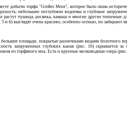
есте добычи торфа "Großes Moor", которое было лишь историче
рхность: небольшие неглубокие водоемы и глубокие запружен
е растут пушица, росянка, камыш и многие другие типичные дл
. 5 и 6) выглядят очень красиво, особенно осенью, но забирают 
 большие площади, покрытые различными видами болотного верес
сность запруженных глубоких канав (рис. 10) скрывается за
овом из торфяного мха. Есть и крупные мелководные озера (рис. 