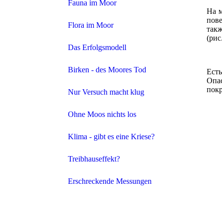
Fauna im Moor
На м
пове
Flora im Moor
такж
(рис
Das Erfolgsmodell
Birken - des Moores Tod
Есть
Опа
покр
Nur Versuch macht klug
Ohne Moos nichts los
Klima - gibt es eine Kriese?
Treibhauseffekt?
Erschreckende Messungen