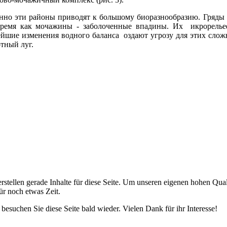
нно эти районы приводят к большому биоразнообразию. Гряды 
время как мочажины - заболоченные впадины. Их икрорельеф
йшие изменения водного баланса оздают угрозу для этих слож
тный луг.
erstellen gerade Inhalte für diese Seite. Um unseren eigenen hohen Qua
für noch etwas Zeit.
e besuchen Sie diese Seite bald wieder. Vielen Dank für ihr Interesse!