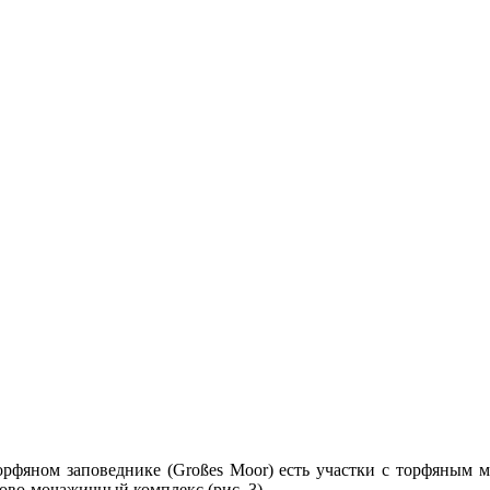
2
3
4
5
6
7
8
9
10
11
12
рфяном заповеднике (Großes Moor) есть участки с торфяным мхо
ово-мочажичный комплекс (рис. 3).